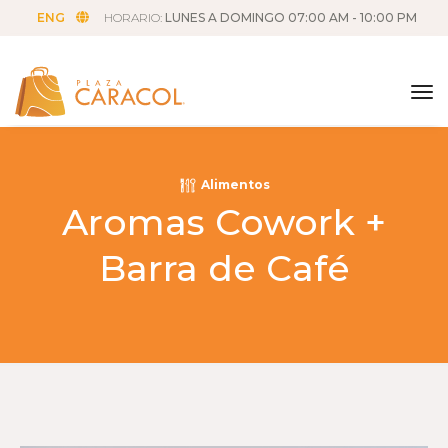
ENG
HORARIO:
LUNES A DOMINGO 07:00 AM - 10:00 PM
tog
Alimentos
Aromas Cowork +
Barra de Café