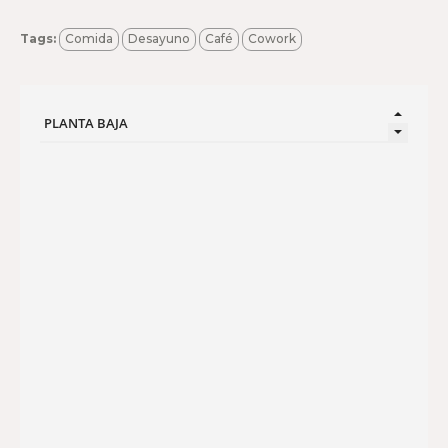
Tags:
Comida
Desayuno
Café
Cowork