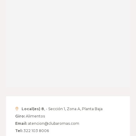
Local(es) 8
, - Sección 1, Zona A, Planta Baja
Giro:
Alimentos
Email:
atencion@clubaromas.com
Tel:
322 103 8006