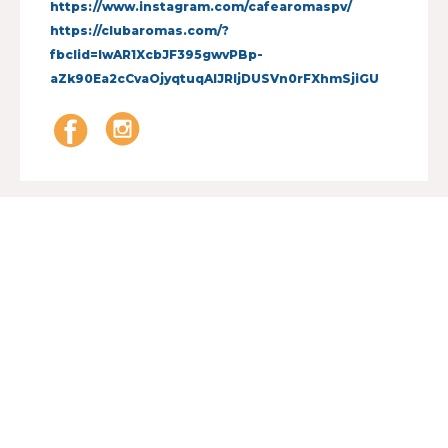
https://www.instagram.com/cafearomaspv/
https://clubaromas.com/?
fbclid=IwAR1XcbJF395gwvPBp-
aZk90Ea2cCvaOjyqtuqAIJRljDUSVn0rFXhmSjiGU
HORARIO:
LUNES A VIERNES
08:00 - 20:00
SÁBADO
08:00 - 20:00
DOMINGO
09:00 - 16:00