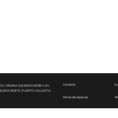
Contacto
Av
FCO. MEDINA ASCENCIO #2190 Y AV.
TELERA NORTE, PUERTO VALLARTA,
Renta de espacios
Té