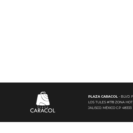
PLAZA CARACOL
- BLVD. 
LOS TULES #178 ZONA HO
JALISCO. MÉXICO C.P 48333