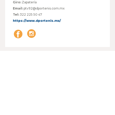
Giro:
Zapatería
Email:
ptv92@dportenis.com.mx
Tel:
322 225 50 47
https://www.dportenis.mx/
HORARIO:
LUNES A VIERNES
10:00 - 21:00
SÁBADO
10:00 - 21:00
DOMINGO
10:00 - 21:00