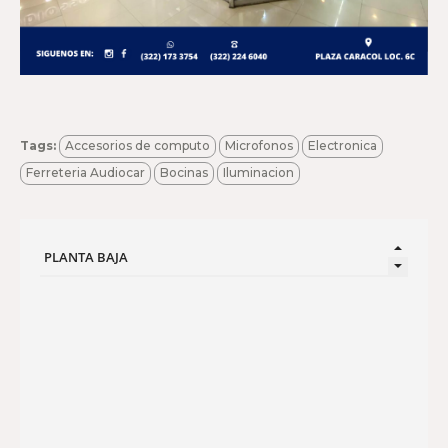
Tags:
Accesorios de computo
Microfonos
Electronica
Ferreteria Audiocar
Bocinas
Iluminacion