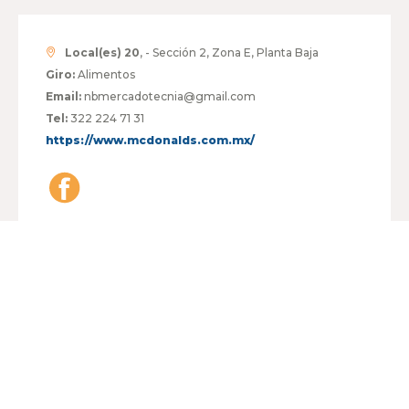
Local(es) 20
, - Sección 2, Zona E, Planta Baja
Giro:
Alimentos
Email:
nbmercadotecnia@gmail.com
Tel:
322 224 71 31
https://www.mcdonalds.com.mx/
HORARIO:
LUNES A VIERNES
08:00 - 21:00
SÁBADO
08:00 - 21:00
DOMINGO
08:00 - 21:00