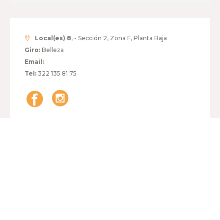
Local(es) 8
, - Sección 2, Zona F, Planta Baja
Giro:
Belleza
Email:
Tel:
322 135 81 75
HORARIO:
LUNES A VIERNES
11:00 - 20:00
SÁBADO
11:00 - 20:00
DOMINGO
15:00 - 19:00