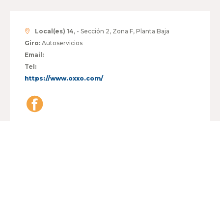
Local(es) 14
, - Sección 2, Zona F, Planta Baja
Giro:
Autoservicios
Email:
Tel:
https://www.oxxo.com/
HORARIO:
LUNES A VIERNES
07:00 - 22:00
SÁBADO
07:00 - 22:00
DOMINGO
07:00 - 22:00