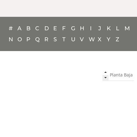
#
A
B
C
D
E
F
G
H
I
J
K
L
M
N
O
P
Q
R
S
T
U
V
W
X
Y
Z