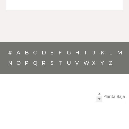
#
A
B
C
D
E
F
G
H
I
J
K
L
M
N
O
P
Q
R
S
T
U
V
W
X
Y
Z