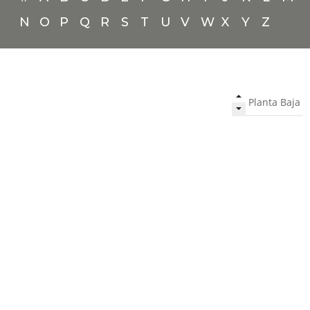
N
O
P
Q
R
S
T
U
V
W
X
Y
Z