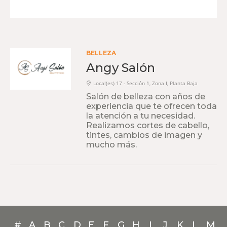
BELLEZA
Angy Salón
Local(es) 17 - Sección 1, Zona I, Planta Baja
Salón de belleza con años de
experiencia que te ofrecen toda
la atención a tu necesidad.
Realizamos cortes de cabello,
tintes, cambios de imagen y
mucho más.
#
A
B
C
D
E
F
G
H
I
J
K
L
M