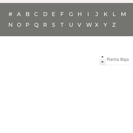
#
A
B
C
D
E
F
G
H
I
J
K
L
M
N
O
P
Q
R
S
T
U
V
W
X
Y
Z