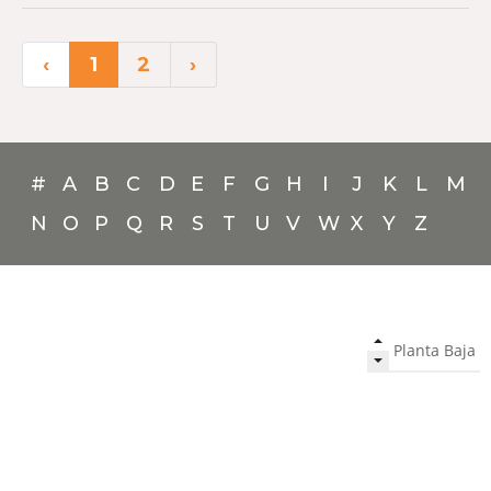
‹
1
2
›
#
A
B
C
D
E
F
G
H
I
J
K
L
M
N
O
P
Q
R
S
T
U
V
W
X
Y
Z